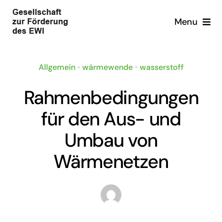
Zum
Menu
Inhalt
springen
Home
Allgemein
•
wärmewende
•
wasserstoff
Über uns
Rahmenbedingungen
Über uns
Förderinitiativen
für den Aus- und
Umbau von
Integriertes Strommarktdesign
Vorstand
Publikationsförderung
Wärmenetzen
Advisory Board
Integriertes Strommarktdesign
Wärmewende
Veranstaltungen
Förderinitiative Wärmewende
Wasserstoff
Kontakt