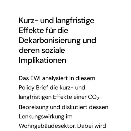
Presse
Förderinitiative Wasserstoff
Mitglied werden
Kurz- und langfristige
Mitglieder
Weitere Studien und Analysen
Effekte für die
Dekarbonisierung und
deren soziale
Implikationen
Das EWI analysiert in diesem
Policy Brief die kurz- und
langfristigen Effekte einer CO
-
2
Bepreisung und diskutiert dessen
Lenkungswirkung im
Wohngebäudesektor. Dabei wird