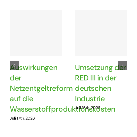
Auswirkungen
Umsetzung der
der
RED III in der
Netzentgeltreform
deutschen
auf die
Industrie
Wasserstoffproduktionskosten
Juli 15th, 2026
Juli 17th, 2026