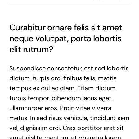
Presse
Förderinitiative Wasserstoff
Mitglied werden
Mitglieder
Weitere Studien und Analysen
Curabitur ornare felis sit amet
neque volutpat, porta lobortis
elit rutrum?
Suspendisse consectetur, est sed lobortis
dictum, turpis orci finibus felis, mattis
tempus ex dui ac diam. Etiam dictum
turpis tempor, bibendum lacus eget,
ullamcorper eros. Proin vitae viverra
metus. In sed risus vehicula, tincidunt sem
vel, dignissim orci. Cras porttitor erat sit
amet nisl fermentum, at pharetra lorem