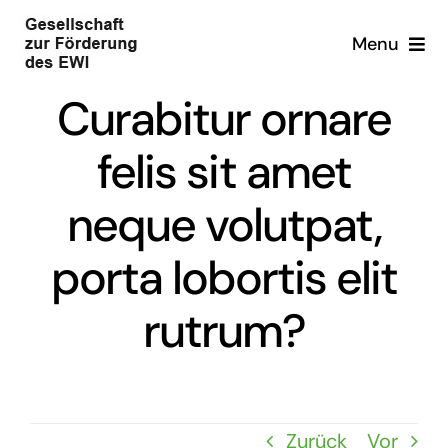
Zum
Menu
Inhalt
springen
Home
Curabitur ornare
felis sit amet
Über uns
neque volutpat,
Über uns
Förderinitiativen
porta lobortis elit
Integriertes Strommarktdesign
Vorstand
Publikationsförderung
rutrum?
Advisory Board
Integriertes Strommarktdesign
Wärmewende
Veranstaltungen
Förderinitiative Wärmewende
Wasserstoff
Kontakt
Zurück
Vor