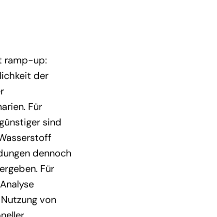
et ramp-up:
ichkeit der
r
rien. Für
günstiger sind
 Wasserstoff
endungen dennoch
 ergeben. Für
Analyse
e Nutzung von
neller