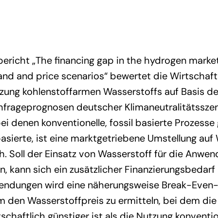
ericht „The financing gap in the hydrogen mark
nd and price scenarios“ bewertet die Wirtschaftl
tzung kohlenstoffarmen Wasserstoffs auf Basis de
frageprognosen deutscher Klimaneutralitätsszena
 denen konventionelle, fossil basierte Prozesse 
asierte, ist eine marktgetriebene Umstellung auf
h. Soll der Einsatz von Wasserstoff für die Anw
, kann sich ein zusätzlicher Finanzierungsbedarf
endungen wird eine näherungsweise Break-Even-
m den Wasserstoffpreis zu ermitteln, bei dem di
schaftlich günstiger ist als die Nutzung konventio