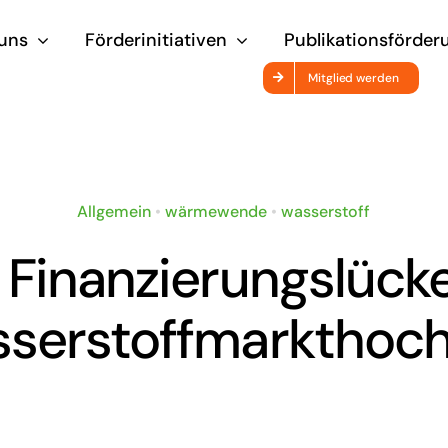
uns
Förderinitiativen
Publikationsförder
Mitglied werden
Allgemein
•
wärmewende
•
wasserstoff
 Finanzierungslück
serstoffmarkthoch