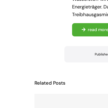
Energieträger. 
Treibhausgasmin
read mor
Publish
Related Posts