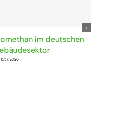
iomethan im deutschen
Einsatz 
ebäudesektor
Großbat
deutsch
i 15th, 2026
Juli 15th, 2026