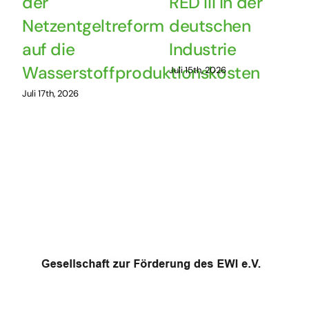
der
RED III in der
Netzentgeltreform
deutschen
auf die
Industrie
Wasserstoffproduktionskosten
Juli 15th, 2026
Juli 17th, 2026