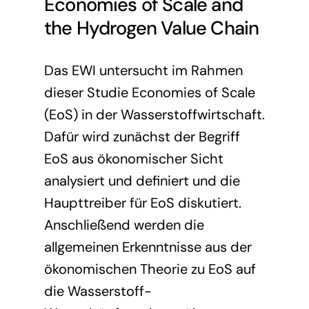
Economies of Scale and
Presse
Förderinitiative Wasserstoff
Mitglied werden
the Hydrogen Value Chain
Mitglieder
Weitere Studien und Analysen
Das EWI untersucht im Rahmen
dieser Studie Economies of Scale
(EoS) in der Wasserstoffwirtschaft.
Dafür wird zunächst der Begriff
EoS aus ökonomischer Sicht
analysiert und definiert und die
Haupttreiber für EoS diskutiert.
Anschließend werden die
allgemeinen Erkenntnisse aus der
ökonomischen Theorie zu EoS auf
die Wasserstoff-