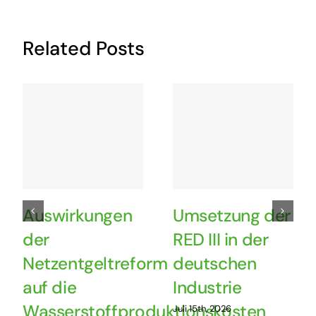
Related Posts
Auswirkungen
Umsetzung der
der
RED III in der
Netzentgeltreform
deutschen
auf die
Industrie
Wasserstoffproduktionskosten
Juli 15th, 2026